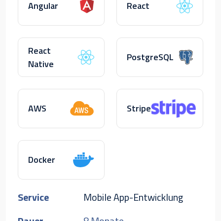
Angular
React
React
PostgreSQL
Native
AWS
Stripe
Docker
Service
Mobile App-Entwicklung
Dauer
8 Monate